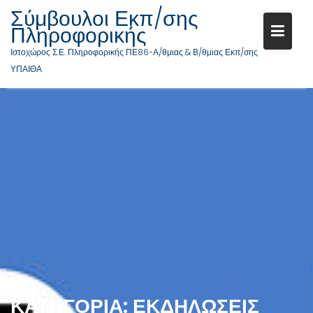
Σύμβουλοι Εκπ/σης
Πληροφορικής
Ιστοχώρος Σ.Ε. Πληροφορικής ΠΕ86-Α/θμιας & Β/θμιας Εκπ/σης
ΥΠΑΙΘΑ
Μεταπηδήστε
στο
περιεχόμενο
ΚΑΤΗΓΟΡΊΑ:
ΕΚΔΗΛΏΣΕΙΣ