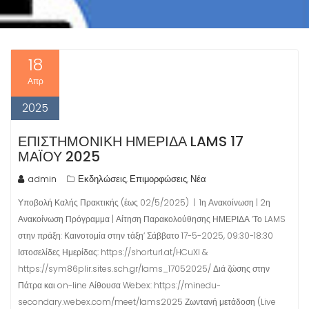
18
Απρ
2025
ΕΠΙΣΤΗΜΟΝΙΚΉ ΗΜΕΡΊΔΑ LAMS 17
ΜΑΪ́ΟΥ 2025
admin
Εκδηλώσεις
Επιμορφώσεις
Νέα
,
,
Υποβολή Καλής Πρακτικής (έως 02/5/2025) | 1η Ανακοίνωση | 2η
Ανακοίνωση Πρόγραμμα | Αίτηση Παρακολούθησης ΗΜΕΡΙΔΑ ‘Το LAMS
στην πράξη: Καινοτομία στην τάξη‘ Σάββατο 17-5-2025, 09:30-18:30
Ιστοσελίδες Ημερίδας: https://shorturl.at/HCuXl &
https://sym86plir.sites.sch.gr/lams_17052025/ Διά ζώσης στην
Πάτρα και on-line Αίθουσα Webex: https://minedu-
secondary.webex.com/meet/lams2025 Ζωντανή μετάδοση (Live