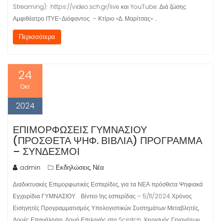
Streaming): https://video.sch.gr/live και YouTube: Διά ζώσης:
Αμφιθέατρο ΙΤΥΕ-Διόφαντος – Κτίριο «Δ. Μαρίτσας» …
Περισσότερα
24
Οκτ
2024
ΕΠΙΜΟΡΦΩΣΕΙΣ ΓΥΜΝΑΣΙΟΥ
(ΠΡΌΣΘΕΤΑ ΨΗΦ. ΒΙΒΛΊΑ) ΠΡΟΓΡΑΜΜΑ
– ΣΥΝΔΕΣΜΟΙ
admin
Εκδηλώσεις
Νέα
,
Διαδικτυακές Επιμορφωτικές Εσπερίδες, για τα ΝΕΑ πρόσθετα Ψηφιακά
Εγχειρίδια ΓΥΜΝΑΣΙΟΥ. Βίντεο 1ης εσπερίδας – 5/11/2024 Χρόνος
Εισηγητές Προγραμματισμός Υπολογιστικών Συστημάτων Μεταβλητές,
Δομές Επανάληψη, Δομή Επιλογής στο Scratch, Χειρισμός Γεγονότων