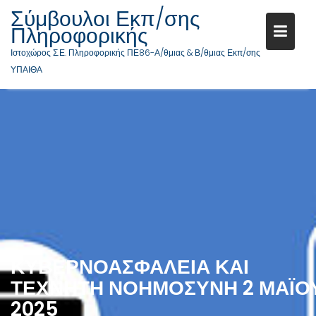
Σύμβουλοι Εκπ/σης
Πληροφορικής
Ιστοχώρος Σ.Ε. Πληροφορικής ΠΕ86-Α/θμιας & Β/θμιας Εκπ/σης
ΥΠΑΙΘΑ
ΚΥΒΕΡΝΟΑΣΦΆΛΕΙΑ ΚΑΙ
ΤΕΧΝΗΤΉ ΝΟΗΜΟΣΎΝΗ 2 ΜΑΪ́Ο
2025