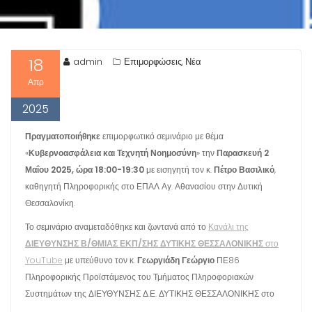
18
admin
Επιμορφώσεις
Νέα
,
Απρ
2025
Πραγματοποιήθηκε
επιμορφωτικό σεμινάριο με θέμα
«
Κυβερνοασφάλεια και Τεχνητή Νοημοσύνη
» την
Παρασκευή 2
Μαΐου 2025, ώρα 18:00-19:30
με εισηγητή τον κ.
Πέτρο Βασιλικό
,
καθηγητή Πληροφορικής στο ΕΠΑΛ Αγ. Αθανασίου στην Δυτική
Θεσσαλονίκη.
Το σεμινάριο αναμεταδόθηκε και ζωντανά από το
Κανάλι της
ΔΙΕΥΘΥΝΣΗΣ Β/ΘΜΙΑΣ ΕΚΠ/ΣΗΣ ΔΥΤΙΚΗΣ ΘΕΣΣΑΛΟΝΙΚΗΣ
στο
YouTube
με υπεύθυνο τον κ.
Γεωργιάδη Γεώργιο
ΠΕ86
Πληροφορικής Προϊστάμενος του Τμήματος Πληροφοριακών
Συστημάτων της ΔΙΕΥΘΥΝΣΗΣ Δ.Ε. ΔΥΤΙΚΗΣ ΘΕΣΣΑΛΟΝΙΚΗΣ στο